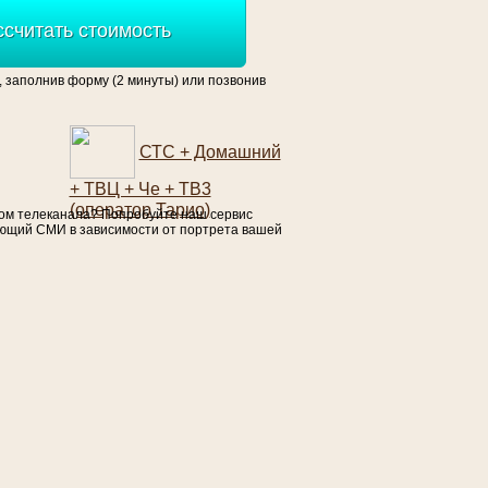
ссчитать стоимость
, заполнив форму (2 минуты) или позвонив
СТС + Домашний
+ ТВЦ + Че + ТВ3
(оператор Тарио)
ом телеканала? Попробуйте наш сервис
ующий СМИ в зависимости от портрета вашей