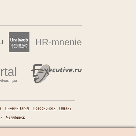
HR
-mnenie
tal
убликации
н
Нижний Тагил
Новосибирск
Нягань
ск
Челябинск