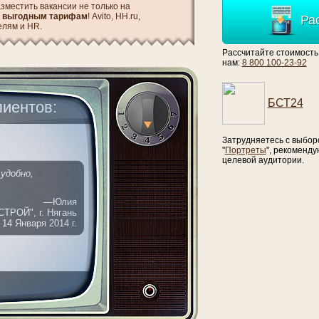
зместить вакансии не только на
о выгодным тарифам
! Avito, HH.ru,
Ра
елям и HR.
Рассчитайте стоимость
нам:
8 800 100-23-92
БСТ24
иентов:
Затрудняетесь с выбор
"
Портреты
", рекоменд
целевой аудитории.
удобно,
—Юлия
ТРОЙ", г. Нягань
14 Января 2014 г.