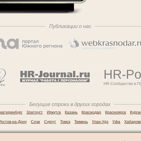
Публикации о нас
HR-Por
HR-Сообщество и П
Бегущие строки в других городах
катеринбург
Златоуст
Иркутск
Казань
Краснодар
Красноярск
Курга
Ростов-на-Дону
Сочи
Сургут
Томск
Тюмень
Улан-Удэ
Уфа
Хабаров