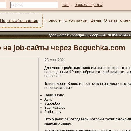
Забыли пароль?
Новости
О компании
Цены
Отзывы клиен
Подать объявление
Требуются уборщицы, дворники. т 89832640101
 на job-сайты через Beguchka.com
25 мая 2021
Для многих работодателей мы стали не просто се
полноценным HR-партнёром, который помогает уве
персонал.
Теперь через Beguchka.com можно разместить вака
посещаемостью:
HeadHunter
Avito
SuperJob
Зарплата.ру
Работа.ру
Это оценят работодатели, которые хотят сэкономи
кадровых задач.