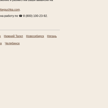
ижение и разместим Ваши вакансии на
@beguchka.com
.
а работу по ☎ 8 (800) 100-23-92.
н
Нижний Тагил
Новосибирск
Нягань
ск
Челябинск