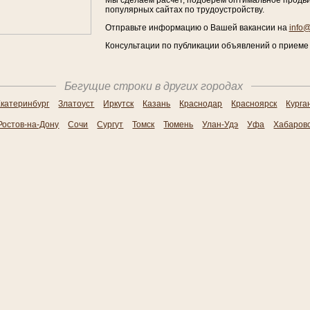
Мы сделаем расчет, подберём оптимальное продв
популярных сайтах по трудоустройству.
Отправьте информацию о Вашей вакансии на
info
Консультации по публикации объявлений о приеме н
Бегущие строки в других городах
катеринбург
Златоуст
Иркутск
Казань
Краснодар
Красноярск
Курга
Ростов-на-Дону
Сочи
Сургут
Томск
Тюмень
Улан-Удэ
Уфа
Хабаров